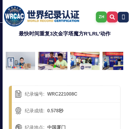
ZH
最快时间重复3次金字塔魔方R’LRL’动作
纪录编号:
WRC221008C
纪录成绩:
0.578秒
纪录地点:
中国厦门