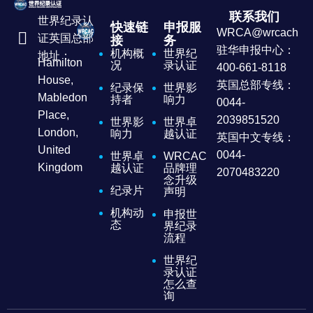
联系我们
世界纪录认
快速链
申报服
WRCA@wrcachina
证英国总部
接
务
驻华申报中心：
机构概
世界纪
地址：
Hamilton
况
录认证
400-661-8118
House,
英国总部专线：
纪录保
世界影
Mabledon
持者
响力
0044-
Place,
2039851520
世界影
世界卓
London,
响力
越认证
英国中文专线：
United
0044-
世界卓
WRCAC
Kingdom
越认证
品牌理
2070483220
念升级
纪录片
声明
机构动
申报世
态
界纪录
流程
世界纪
录认证
怎么查
询