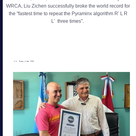
WRCA, Liu Zichen successfully broke the world record for
the “fastest time to repeat the Pyraminx algorithm R' L R
L' three times”.
热门纪录