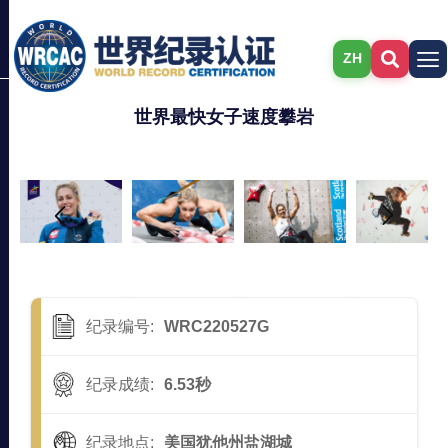
ZH
世界最快女子速度攀岩
纪录编号:
WRC220527G
纪录成绩:
6.53秒
纪录地点:
美国犹他州盐湖城