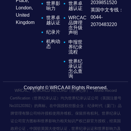
Place,
2039851520
世界影
世界卓
London,
响力
越认证
英国中文专线：
United
0044-
世界卓
WRCAC
Kingdom
越认证
品牌理
2070483220
念升级
纪录片
声明
机构动
申报世
态
界纪录
流程
世界纪
录认证
怎么查
询
Copyright © WRCA All Rights Reserved.
WRCAC、及WORLD RECORD（世界纪录）、World Record
Certification（世界纪录认证）均为世界纪录认证公司（英国注册号
No10120392）的商标。在中国授权控股企业：纪录时代（厦门）品
牌管理有限公司特许授权使用并维权。保留所有权利。世界纪录认
证公司官方图标和世界影响力相关知识产权已获官方授权，经英国
政府公证，中国驻英国大使馆认证，世界纪录认证和世界影响力及