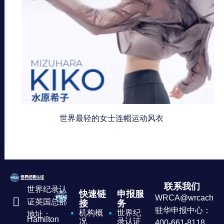
世界最轻的女士连帽运动风衣
联系我们
世界纪录认
快速链
申报服
WRCA@wrcachina
证英国总部
接
务
驻华申报中心：
机构概
世界纪
地址：
Hamilton
况
录认证
400-661-8118