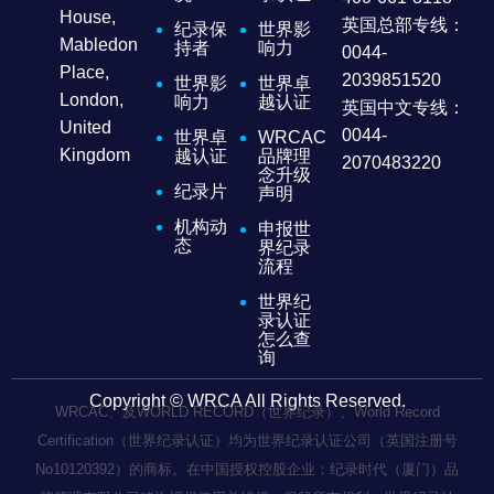
House,
英国总部专线：
纪录保
世界影
Mabledon
持者
响力
0044-
Place,
2039851520
世界影
世界卓
London,
响力
越认证
英国中文专线：
United
0044-
世界卓
WRCAC
Kingdom
越认证
品牌理
2070483220
念升级
纪录片
声明
机构动
申报世
态
界纪录
流程
世界纪
录认证
怎么查
询
Copyright © WRCA All Rights Reserved.
WRCAC、及WORLD RECORD（世界纪录）、World Record
Certification（世界纪录认证）均为世界纪录认证公司（英国注册号
No10120392）的商标。在中国授权控股企业：纪录时代（厦门）品