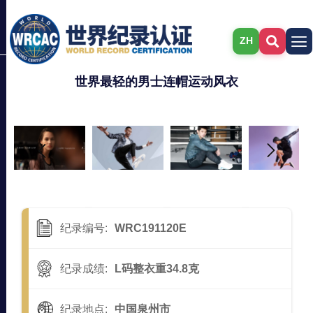
ZH
世界最轻的男士连帽运动风衣
纪录编号:
WRC191120E
纪录成绩:
L码整衣重34.8克
纪录地点:
中国泉州市