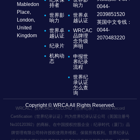
Mabledon
持者
响力
0044-
Place,
2039851520
世界影
世界卓
London,
响力
越认证
英国中文专线：
United
0044-
世界卓
WRCAC
Kingdom
越认证
品牌理
2070483220
念升级
纪录片
声明
机构动
申报世
态
界纪录
流程
世界纪
录认证
怎么查
询
Copyright © WRCA All Rights Reserved.
WRCAC、及WORLD RECORD（世界纪录）、World Record
Certification（世界纪录认证）均为世界纪录认证公司（英国注册号
No10120392）的商标。在中国授权控股企业：纪录时代（厦门）品
牌管理有限公司特许授权使用并维权。保留所有权利。世界纪录认