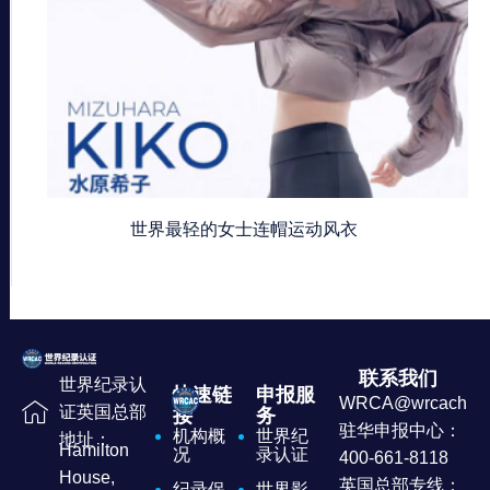
世界最轻的女士连帽运动风衣
联系我们
世界纪录认
快速链
申报服
WRCA@wrcachina
证英国总部
接
务
驻华申报中心：
机构概
世界纪
地址：
Hamilton
况
录认证
400-661-8118
House,
英国总部专线：
纪录保
世界影