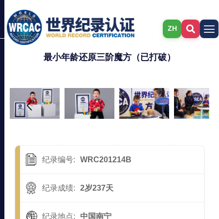
ZH
最小年龄还原三阶魔方（已打破）
纪录编号:
WRC201214B
纪录成绩:
2岁237天
纪录地点:
中国南宁