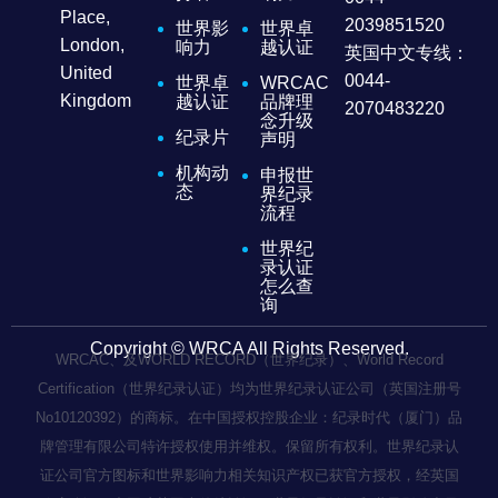
Place,
2039851520
世界影
世界卓
London,
响力
越认证
英国中文专线：
United
0044-
世界卓
WRCAC
Kingdom
越认证
品牌理
2070483220
念升级
纪录片
声明
机构动
申报世
态
界纪录
流程
世界纪
录认证
怎么查
询
Copyright © WRCA All Rights Reserved.
WRCAC、及WORLD RECORD（世界纪录）、World Record
Certification（世界纪录认证）均为世界纪录认证公司（英国注册号
No10120392）的商标。在中国授权控股企业：纪录时代（厦门）品
牌管理有限公司特许授权使用并维权。保留所有权利。世界纪录认
证公司官方图标和世界影响力相关知识产权已获官方授权，经英国