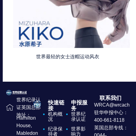
世界最轻的女士连帽运动风衣
联系我们
世界纪录认
快速链
申报服
WRCA@wrcachina
证英国总部
接
务
驻华申报中心：
机构概
世界纪
地址：
Hamilton
况
录认证
400-661-8118
House,
英国总部专线：
纪录保
世界影
Mabledon
持者
响力
0044-