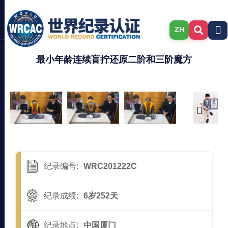
ZH
最小年龄连续盲拧还原二阶和三阶魔方
纪录编号:
WRC201222C
纪录成绩:
6岁252天
纪录地点:
中国厦门