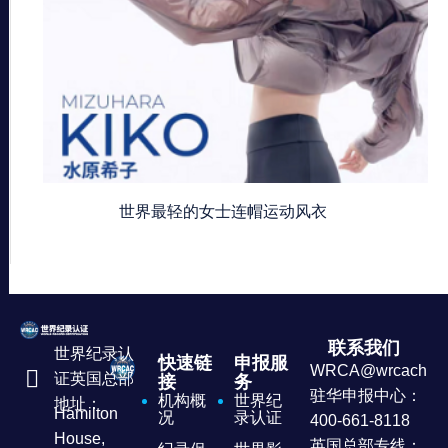
世界最轻的女士连帽运动风衣
联系我们
世界纪录认
快速链
申报服
WRCA@wrcachina
证英国总部
接
务
驻华申报中心：
机构概
世界纪
地址：
Hamilton
况
录认证
400-661-8118
House,
英国总部专线：