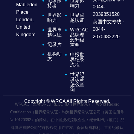
纪录保
世界影
Mabledon
持者
响力
0044-
Place,
2039851520
世界影
世界卓
London,
响力
越认证
英国中文专线：
United
0044-
世界卓
WRCAC
Kingdom
越认证
品牌理
2070483220
念升级
纪录片
声明
机构动
申报世
态
界纪录
流程
世界纪
录认证
怎么查
询
Copyright © WRCA All Rights Reserved.
WRCAC、及WORLD RECORD（世界纪录）、World Record
Certification（世界纪录认证）均为世界纪录认证公司（英国注册号
No10120392）的商标。在中国授权控股企业：纪录时代（厦门）品
牌管理有限公司特许授权使用并维权。保留所有权利。世界纪录认