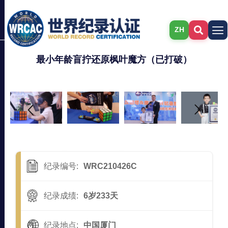
ZH
最小年龄盲拧还原枫叶魔方（已打破）
纪录编号:
WRC210426C
纪录成绩:
6岁233天
纪录地点:
中国厦门