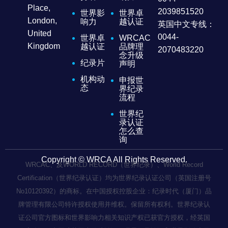
Place,
2039851520
世界影
世界卓
London,
响力
越认证
英国中文专线：
United
0044-
世界卓
WRCAC
Kingdom
越认证
品牌理
2070483220
念升级
纪录片
声明
机构动
申报世
态
界纪录
流程
世界纪
录认证
怎么查
询
Copyright © WRCA All Rights Reserved.
WRCAC、及WORLD RECORD（世界纪录）、World Record
Certification（世界纪录认证）均为世界纪录认证公司（英国注册号
No10120392）的商标。在中国授权控股企业：纪录时代（厦门）品
牌管理有限公司特许授权使用并维权。保留所有权利。世界纪录认
证公司官方图标和世界影响力相关知识产权已获官方授权，经英国