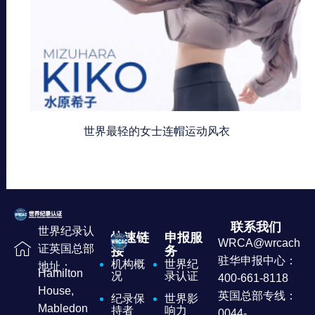
世界最轻的女士连帽运动风衣
联系我们
世界纪录认
快速链
申报服
WRCA@wrcachina
证英国总部
接
务
驻华申报中心：
机构概
世界纪
地址：
Hamilton
况
录认证
400-661-8118
House,
英国总部专线：
纪录保
世界影
Mabledon
持者
响力
0044-