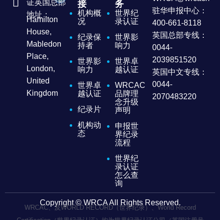
证英国总部
接
务
驻华申报中心：
机构概
世界纪
地址：
Hamilton
况
录认证
400-661-8118
House,
英国总部专线：
纪录保
世界影
Mabledon
持者
响力
0044-
Place,
2039851520
世界影
世界卓
London,
响力
越认证
英国中文专线：
United
0044-
世界卓
WRCAC
Kingdom
越认证
品牌理
2070483220
念升级
纪录片
声明
机构动
申报世
态
界纪录
流程
世界纪
录认证
怎么查
询
Copyright © WRCA All Rights Reserved.
WRCAC、及WORLD RECORD（世界纪录）、World Record