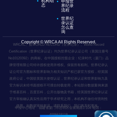
机构动
申报世
态
界纪录
流程
世界纪
录认证
怎么查
询
Copyright © WRCA All Rights Reserved.
WRCAC、及WORLD RECORD（世界纪录）、World Record
Certification（世界纪录认证）均为世界纪录认证公司（英国注册号
No10120392）的商标。在中国授权控股企业：纪录时代（厦门）品
牌管理有限公司特许授权使用并维权。保留所有权利。世界纪录认
证公司官方图标和世界影响力相关知识产权已获官方授权，经英国
政府公证，中国驻英国大使馆认证，世界纪录认证和世界影响力及
官方标识未经书面授权不可擅自转载使用，本站部分数据案例来源
于维基百科，百度百科，公开出版物及书籍，经英国世界纪录认证
官方审核确认真实性后用于学术研究之用，本机构不做任何营利性
使用，如数据审核有误，请联系我们，我们将及时更改。
申报中心地址：福建省厦门市思明区会展南路1-104 电话：
4006618118
闽ICP备2022003236号-1