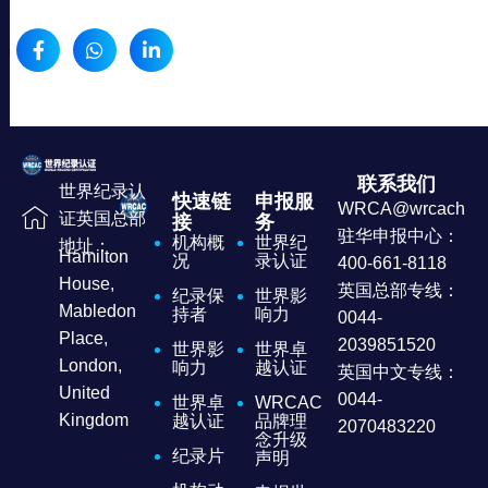
联系我们
世界纪录认
快速链
申报服
WRCA@wrcachina
证英国总部
接
务
驻华申报中心：
机构概
世界纪
地址：
Hamilton
况
录认证
400-661-8118
House,
英国总部专线：
纪录保
世界影
Mabledon
持者
响力
0044-
Place,
2039851520
世界影
世界卓
London,
响力
越认证
英国中文专线：
United
0044-
世界卓
WRCAC
Kingdom
越认证
品牌理
2070483220
念升级
纪录片
声明