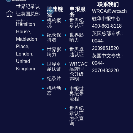
联系我们
世界纪录认
快速链
申报服
WRCA@wrcachina
证英国总部
接
务
驻华申报中心：
机构概
世界纪
地址：
Hamilton
况
录认证
400-661-8118
House,
英国总部专线：
纪录保
世界影
Mabledon
持者
响力
0044-
Place,
2039851520
世界影
世界卓
London,
响力
越认证
英国中文专线：
United
0044-
世界卓
WRCAC
Kingdom
越认证
品牌理
2070483220
念升级
纪录片
声明
机构动
申报世
态
界纪录
流程
世界纪
录认证
怎么查
询