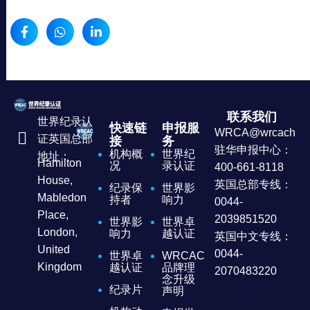
联系我们
世界纪录认
快速链
申报服
WRCA@wrcachina
证英国总部
接
务
驻华申报中心：
机构概
世界纪
地址：
Hamilton
况
录认证
400-661-8118
House,
英国总部专线：
纪录保
世界影
Mabledon
持者
响力
0044-
Place,
2039851520
世界影
世界卓
London,
响力
越认证
英国中文专线：
United
0044-
世界卓
WRCAC
Kingdom
越认证
品牌理
2070483220
念升级
纪录片
声明