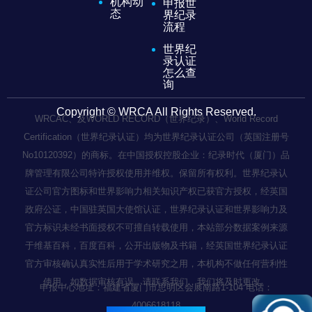
机构动
申报世
态
界纪录
流程
世界纪
录认证
怎么查
询
Copyright © WRCA All Rights Reserved.
WRCAC、及WORLD RECORD（世界纪录）、World Record
Certification（世界纪录认证）均为世界纪录认证公司（英国注册号
No10120392）的商标。在中国授权控股企业：纪录时代（厦门）品
牌管理有限公司特许授权使用并维权。保留所有权利。世界纪录认
证公司官方图标和世界影响力相关知识产权已获官方授权，经英国
政府公证，中国驻英国大使馆认证，世界纪录认证和世界影响力及
官方标识未经书面授权不可擅自转载使用，本站部分数据案例来源
于维基百科，百度百科，公开出版物及书籍，经英国世界纪录认证
官方审核确认真实性后用于学术研究之用，本机构不做任何营利性
使用，如数据审核有误，请联系我们，我们将及时更改。
申报中心地址：福建省厦门市思明区会展南路1-104 电话：
4006618118
闽ICP备2022003236号-1