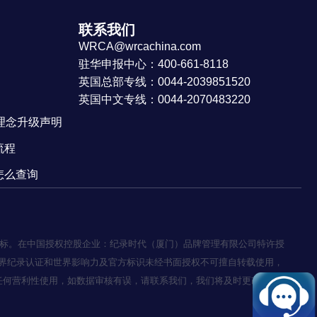
联系我们
WRCA@wrcachina.com
驻华申报中心：400-661-8118
英国总部专线：0044-2039851520
英国中文专线：0044-2070483220
牌理念升级声明
流程
怎么查询
20392）的商标。在中国授权控股企业：纪录时代（厦门）品牌管理有限公司特许授
界纪录认证和世界影响力及官方标识未经书面授权不可擅自转载使用，
任何营利性使用，如数据审核有误，请联系我们，我们将及时更改。