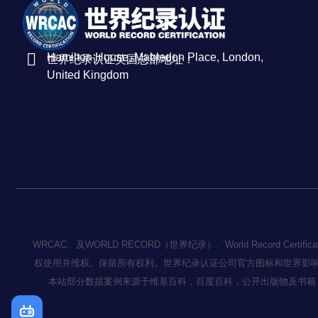
Hamilton House, Mabledon Place, London,
世界纪录认证英国总部地址：
United Kingdom
WRCAC、及WORLD RECORD（世界纪录）、World Record
权使用并维权。保留所有权利。世界纪录认证公司官方图标和世界影
本站部分数据案例来源于维基百科，百度百科，公开出版物及书籍