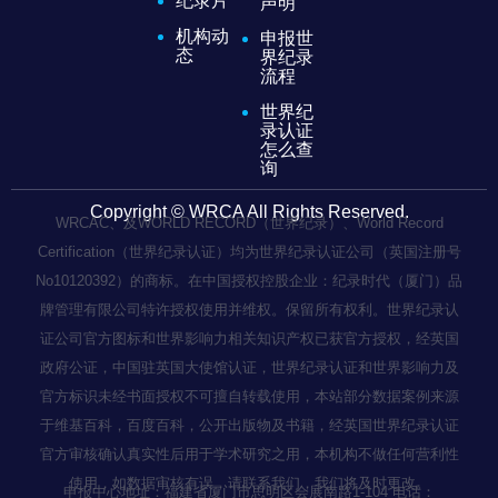
纪录片
声明
机构动
申报世
态
界纪录
流程
世界纪
录认证
怎么查
询
Copyright © WRCA All Rights Reserved.
WRCAC、及WORLD RECORD（世界纪录）、World Record
Certification（世界纪录认证）均为世界纪录认证公司（英国注册号
No10120392）的商标。在中国授权控股企业：纪录时代（厦门）品
牌管理有限公司特许授权使用并维权。保留所有权利。世界纪录认
证公司官方图标和世界影响力相关知识产权已获官方授权，经英国
政府公证，中国驻英国大使馆认证，世界纪录认证和世界影响力及
官方标识未经书面授权不可擅自转载使用，本站部分数据案例来源
于维基百科，百度百科，公开出版物及书籍，经英国世界纪录认证
官方审核确认真实性后用于学术研究之用，本机构不做任何营利性
使用，如数据审核有误，请联系我们，我们将及时更改。
申报中心地址：福建省厦门市思明区会展南路1-104 电话：