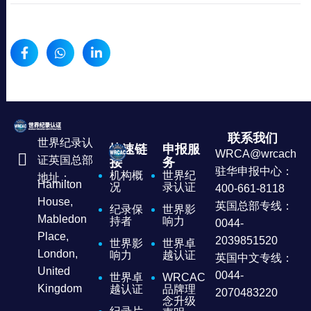
联系我们
世界纪录认
快速链
申报服
WRCA@wrcachina
证英国总部
接
务
驻华申报中心：
机构概
世界纪
地址：
Hamilton
况
录认证
400-661-8118
House,
英国总部专线：
纪录保
世界影
Mabledon
持者
响力
0044-
Place,
2039851520
世界影
世界卓
London,
响力
越认证
英国中文专线：
United
0044-
世界卓
WRCAC
Kingdom
越认证
品牌理
2070483220
念升级