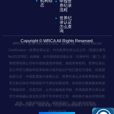
机构动
申报世
态
界纪录
流程
世界纪
录认证
怎么查
询
Copyright © WRCA All Rights Reserved.
WRCAC、及WORLD RECORD（世界纪录）、World Record
Certification（世界纪录认证）均为世界纪录认证公司（英国注册号
No10120392）的商标。在中国授权控股企业：纪录时代（厦门）品
牌管理有限公司特许授权使用并维权。保留所有权利。世界纪录认
证公司官方图标和世界影响力相关知识产权已获官方授权，经英国
政府公证，中国驻英国大使馆认证，世界纪录认证和世界影响力及
官方标识未经书面授权不可擅自转载使用，本站部分数据案例来源
于维基百科，百度百科，公开出版物及书籍，经英国世界纪录认证
官方审核确认真实性后用于学术研究之用，本机构不做任何营利性
使用，如数据审核有误，请联系我们，我们将及时更改。
申报中心地址：福建省厦门市思明区会展南路1-104 电话：
4006618118
闽ICP备2022003236号-1