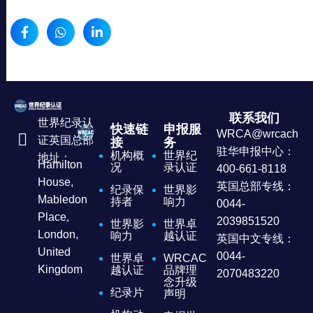
联系我们
世界纪录认
快速链
申报服
WRCA@wrcachina
证英国总部
接
务
驻华申报中心：
机构概
世界纪
地址：
Hamilton
况
录认证
400-661-8118
House,
英国总部专线：
纪录保
世界影
Mabledon
持者
响力
0044-
Place,
2039851520
世界影
世界卓
London,
响力
越认证
英国中文专线：
United
0044-
世界卓
WRCAC
Kingdom
越认证
品牌理
2070483220
念升级
纪录片
声明