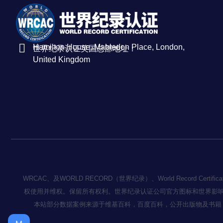
Hamilton House, Mabledon Place, London,
世界纪录认证英国总部地址：
United Kingdom
WRCAC、及WORLD RECORD（世界纪录）、World Record
权使用并维权。保留所有权利。世界纪录认证公司官方图标和世界影
本站部分数据案例来源于维基百科，百度百科，公开出版物及书籍