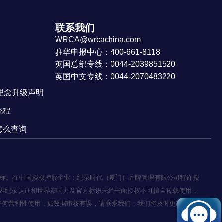
联系我们
WRCA@wrcachina.com
驻华申报中心：400-661-8118
英国总部专线：0044-2039851520
英国中文专线：0044-2070483220
牌理念升级声明
流程
怎么查询
20392）的商标。在中国授权控股企业：纪录时代（厦门）品牌管理有限公司特许授
界纪录认证和世界影响力及官方标识未经书面授权不可擅自转载使用，
任何营利性使用，如数据审核有误，请联系我们，我们将及时更改。