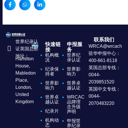
联系我们
世界纪录认
快速链
申报服
WRCA@wrcachina
证英国总部
接
务
驻华申报中心：
机构概
世界纪
地址：
Hamilton
况
录认证
400-661-8118
House,
英国总部专线：
纪录保
世界影
Mabledon
持者
响力
0044-
Place,
2039851520
世界影
世界卓
London,
响力
越认证
英国中文专线：
United
0044-
世界卓
WRCAC
Kingdom
越认证
品牌理
2070483220
念升级
纪录片
声明
机构动
申报世
态
界纪录