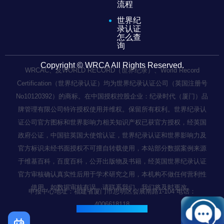
流程
世界纪
录认证
怎么查
询
Copyright © WRCA All Rights Reserved.
WRCAC、及WORLD RECORD（世界纪录）、World Record
Certification（世界纪录认证）均为世界纪录认证公司（英国注册号
No10120392）的商标。在中国授权控股企业：纪录时代（厦门）品
牌管理有限公司特许授权使用并维权。保留所有权利。世界纪录认
证公司官方图标和世界影响力相关知识产权已获官方授权，经英国
政府公证，中国驻英国大使馆认证，世界纪录认证和世界影响力及
官方标识未经书面授权不可擅自转载使用，本站部分数据案例来源
于维基百科，百度百科，公开出版物及书籍，经英国世界纪录认证
官方审核确认真实性后用于学术研究之用，本机构不做任何营利性
使用，如数据审核有误，请联系我们，我们将及时更改。
申报中心地址：福建省厦门市思明区会展南路1-104 电话：
4006618118
闽ICP备2022003236号-1