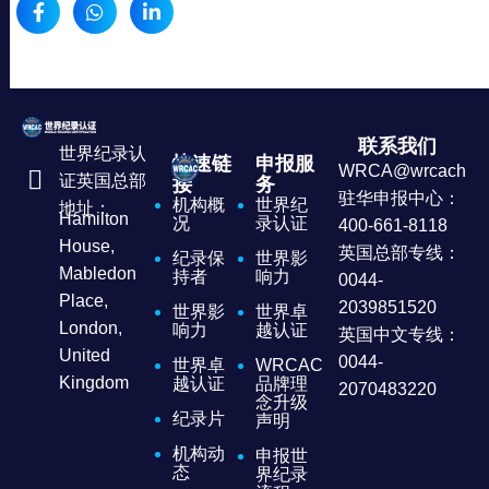
联系我们
世界纪录认
快速链
申报服
WRCA@wrcachina
证英国总部
接
务
驻华申报中心：
机构概
世界纪
地址：
Hamilton
况
录认证
400-661-8118
House,
英国总部专线：
纪录保
世界影
Mabledon
持者
响力
0044-
Place,
2039851520
世界影
世界卓
London,
响力
越认证
英国中文专线：
United
0044-
世界卓
WRCAC
Kingdom
越认证
品牌理
2070483220
念升级
纪录片
声明
机构动
申报世
态
界纪录