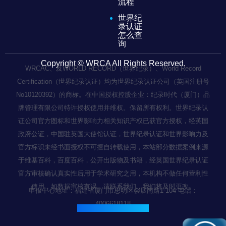
流程
世界纪
录认证
怎么查
询
Copyright © WRCA All Rights Reserved.
WRCAC、及WORLD RECORD（世界纪录）、World Record
Certification（世界纪录认证）均为世界纪录认证公司（英国注册号
No10120392）的商标。在中国授权控股企业：纪录时代（厦门）品
牌管理有限公司特许授权使用并维权。保留所有权利。世界纪录认
证公司官方图标和世界影响力相关知识产权已获官方授权，经英国
政府公证，中国驻英国大使馆认证，世界纪录认证和世界影响力及
官方标识未经书面授权不可擅自转载使用，本站部分数据案例来源
于维基百科，百度百科，公开出版物及书籍，经英国世界纪录认证
官方审核确认真实性后用于学术研究之用，本机构不做任何营利性
使用，如数据审核有误，请联系我们，我们将及时更改。
申报中心地址：福建省厦门市思明区会展南路1-104 电话：
4006618118
闽ICP备2022003236号-1